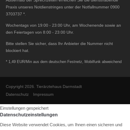
Außerhalb der Sprechzeiten erreichen Sie die diensthabende
Praxis unseres Notdienstringes unter der Notfallnummer
0900
3703737
*.
Wochentags von 19:00 - 23:00 Uhr, am Wochenende sowie an
den Feiertagen von 8:00 - 23:00 Uhr.
Bitte stellen Sie sicher, dass Ihr Anbieter die Nummer nicht
blockiert hat.
* 1,49 EUR/Min aus dem deutschen Festnetz, Mobilfunk abweichend
Copyright 2026. Tierärztehaus Darmstadt
Datenschutz
Impressum
Einstellungen gespeichert
Datenschutzeinstellungen
Diese Website verwendet Cookies, um Ihnen einen sicheren und