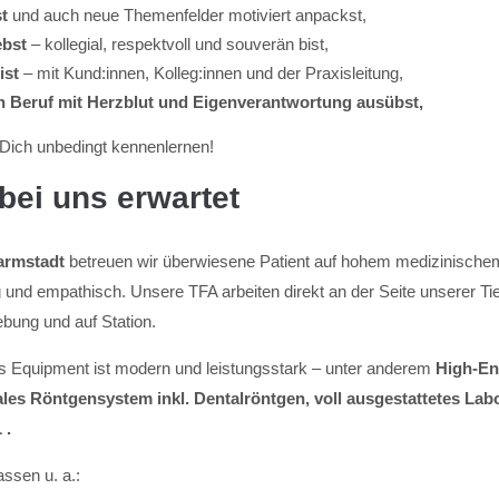
t
und auch neue Themenfelder motiviert anpackst,
ebst
– kollegial, respektvoll und souverän bist,
ist
– mit Kund:innen, Kolleg:innen und der Praxisleitung,
n Beruf mit Herzblut und Eigenverantwortung ausübst,
ich unbedingt kennenlernen!
bei uns erwartet
armstadt
betreuen wir überwiesene Patient auf hohem medizinische
tig und empathisch. Unsere TFA arbeiten direkt an der Seite unserer Tie
bung und auf Station.
s Equipment ist modern und leistungsstark – unter anderem
High-End
tales Röntgensystem inkl.
Dentalröntgen, voll ausgestattetes Lab
 .
ssen u. a.: