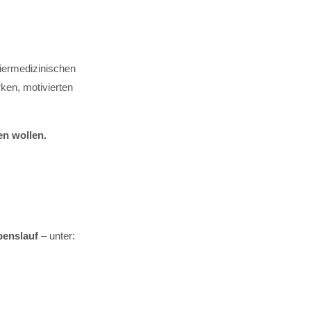
tiermedizinischen
ken, motivierten
en wollen.
benslauf
– unter: