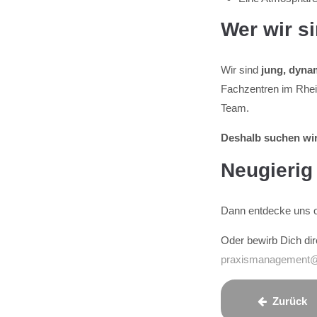
Wer wir s
Wir sind
jung, dyna
Fachzentren im Rhein
Team.
Deshalb suchen wir
Neugieri
Dann entdecke uns o
Oder bewirb Dich dir
praxismanagement@t
Zurück