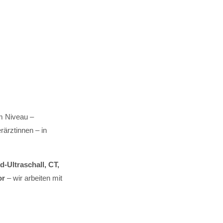
m Niveau –
rärztinnen – in
-Ultraschall, CT,
or
– wir arbeiten mit