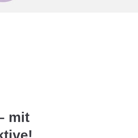
– mit
tive!