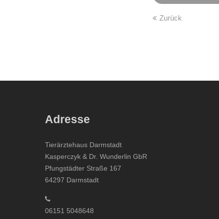
Zurück
Adresse
Tierärztehaus Darmstadt
Kasperczyk & Dr. Wunderlin GbR
Pfungstädter Straße 167
64297 Darmstadt
06151 5048648