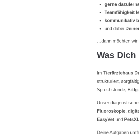
gerne dazulerns
Teamfähigkeit l
kommunikativ b
und dabei
Deine
…dann möchten wir D
Was Dich 
Im
Tierärztehaus D
strukturiert, sorgfäl
Sprechstunde, Bildge
Unser diagnostische
Fluoroskopie, digi
EasyVet
und
PetsXL
Deine Aufgaben umfa