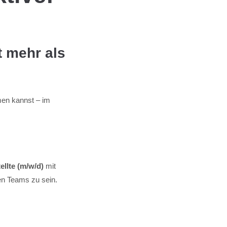
t mehr als
men kannst – im
ellte (m/w/d)
mit
ten Teams zu sein.