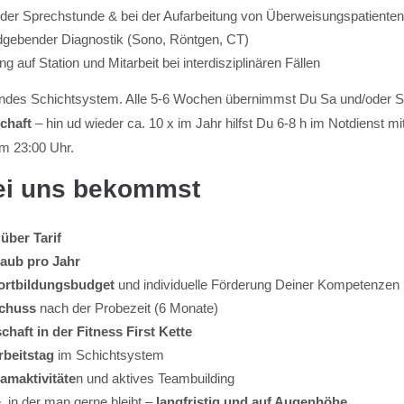
 der Sprechstunde & bei der Aufarbeitung von Überweisungspatienten
ldgebender Diagnostik (Sono, Röntgen, CT)
g auf Station und Mitarbeit bei interdisziplinären Fällen
rendes Schichtsystem. Alle 5-6 Wochen übernimmst Du Sa und/oder S
chaft
– hin ud wieder ca. 10 x im Jahr hilfst Du 6-8 h im Notdienst m
um 23:00 Uhr.
ei uns bekommst
über Tarif
laub pro Jahr
Fortbildungsbudget
und individuelle Förderung Deiner Kompetenzen
schuss
nach der Probezeit (6 Monate)
haft in der Fitness First Kette
rbeitstag
im Schichtsystem
amaktivitäte
n und aktives Teambuilding
 in der man gerne bleibt –
langfristig und auf Augenhöhe